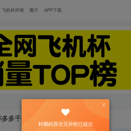
飞机杯评测
圈子
APP下载
杯多多千寻玉体飞机杯名器测评
杯圈的异次元补给已就位