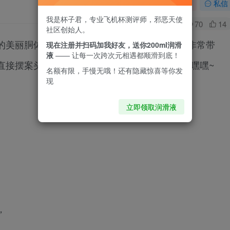
关注
私信
我是杯子君，专业飞机杯测评师，邪恶天使
0
70
14
社区创始人。
的美丽胴体，可单手握持的S型身材，前凸后翘非常带
现在注册并扫码加我好友，送你200ml润滑
液
—— 让每一次跨次元相遇都顺滑到底！
直接摆案头了，关键是她还能用，想想就很爽，嘿嘿~
名额有限，手慢无哦！还有隐藏惊喜等你发
现
立即领取润滑液
，