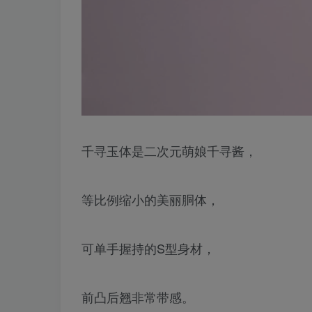
千寻玉体是二次元萌娘千寻酱，
等比例缩小的美丽胴体，
可单手握持的S型身材，
前凸后翘非常带感。