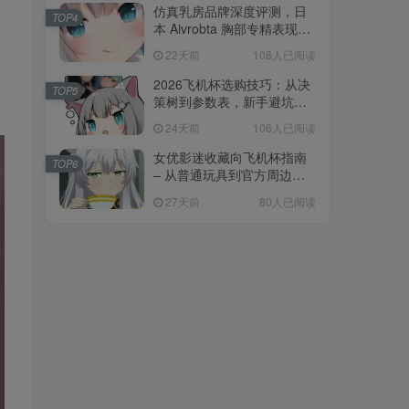
仿真乳房品牌深度评测，日
TOP4
本 Aivrobta 胸部专精表现突
出
22天前
108人已阅读
2026飞机杯选购技巧：从决
TOP5
策树到参数表，新手避坑全
攻略
24天前
106人已阅读
女优影迷收藏向飞机杯指南
TOP6
– 从普通玩具到官方周边的
收藏进阶
27天前
80人已阅读