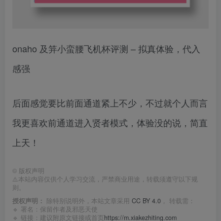
onaho 及笄小蛮腰飞机杯评测 – 拟真体验，代入
感强
后面感觉要比前面通道紧上不少，不过就个人而言
我更喜欢前通道进入贤者模式，体验没的说，简直
上天！
©
版权声明
⚠️本站内容仅供个人学习交流，严禁商业用途，转载须遵守以下规
则。
授权声明：
除特别说明外，本站文章采用
CC BY 4.0
， 转载需：
🔹 署名：保留作者及
邪恶天使
🔹 链接：建议附原文链接或首页
https://m.xiakezhiting.com