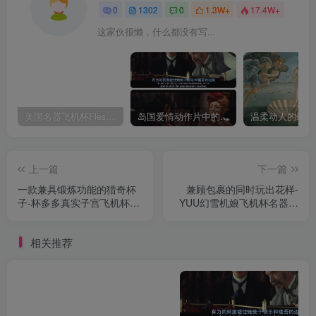
0
1302
0
1.3W+
17.4W+
这家伙很懒，什么都没有写...
美国名器飞机杯Fleshlight 【Quickshot-Vantage 双头飞机杯】完全评测
岛国爱情动作片中的AV棒到底有多猛？成人用品震动棒的发展史！
上一篇
下一篇
一款兼具锻炼功能的猎奇杯
兼顾包裹的同时玩出花样-
子-杯多多真实子宫飞机杯名
YUU幻雪机娘飞机杯名器测
器测评
评
相关推荐