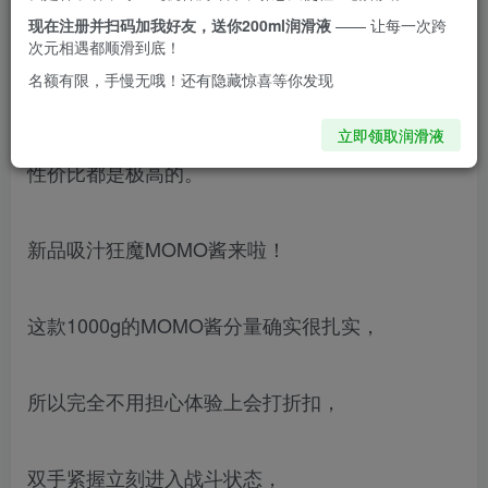
现在注册并扫码加我好友，送你200ml润滑液
—— 让每一次跨
颜值了，再对比一下我之前买的手持杯子，
次元相遇都顺滑到底！
名额有限，手慢无哦！还有隐藏惊喜等你发现
MOMO酱不能说是降维打击，至少也算一骑绝尘
了，无论细节设计还是使用体验上，MOMO酱的
立即领取润滑液
性价比都是极高的。
新品吸汁狂魔MOMO酱来啦！
这款1000g的MOMO酱分量确实很扎实，
所以完全不用担心体验上会打折扣，
双手紧握立刻进入战斗状态，