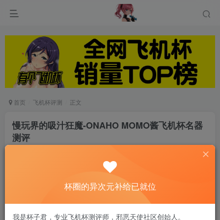
首页
飞机杯评测
正文
慢玩界的吸汁狂魔-ONAHO MOMO酱飞机杯名器
测评
游戏人生
关注
私信
6个月前发布
0
49
6
杯圈的异次元补给已就位
从头到尾的体验只能用舒服来形容，仿佛一位知性
我是杯子君，专业飞机杯测评师，邪恶天使社区创始人。
大姐姐全程温柔照顾，不得不再次夸赞一下模型的