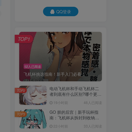
QQ登录
TOP1
52人已阅读
飞机杯挑选指南！新手入门必看！
电动飞机杯和手动飞机杯二
TOP2
者到底有什么区别?哪个更
好？
19小时前
46人已阅读
GO 朕的后宫｜新手玩杯指
TOP3
南：飞机杯从拆封到收纳一
步到位
22小时前
33人已阅读