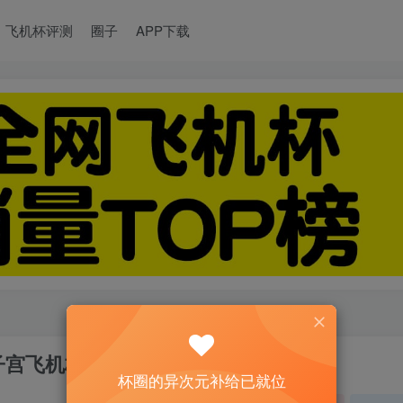
飞机杯评测
圈子
APP下载
子宫飞机杯名器测评
杯圈的异次元补给已就位