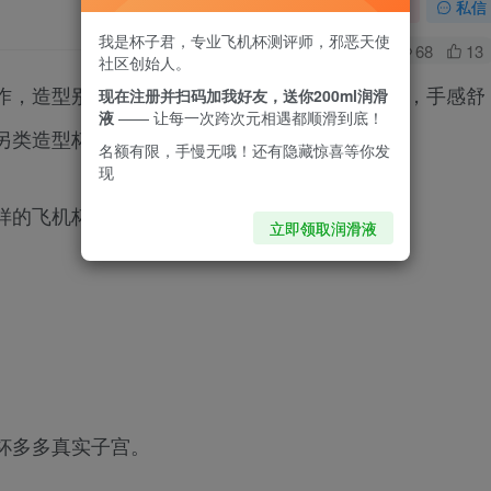
关注
私信
我是杯子君，专业飞机杯测评师，邪恶天使
0
68
13
社区创始人。
作，造型别具一格，外观逼真。杯子材质质量好，手感舒
现在注册并扫码加我好友，送你200ml润滑
液
—— 让每一次跨次元相遇都顺滑到底！
另类造型杯杯的同学购买。
名额有限，手慢无哦！还有隐藏惊喜等你发
现
样的飞机杯。
立即领取润滑液
杯多多真实子宫。