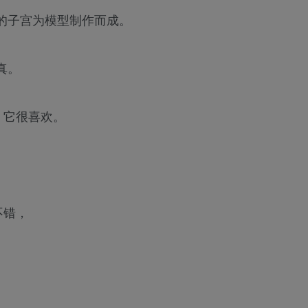
的子宫为模型制作而成。
真。
，它很喜欢。
不错，