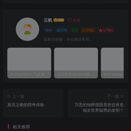
云帆
关注
0
279
0
2792
3.7W+
这家伙很懒，什么都没有写...
对子哈特的人气款测评，推荐！
深田咏美4款杯杯横向对比评测
上一篇
下一篇
真实之吻的猎奇体验
万恶的纳粹德国竟然也有造
福全世界猛男的发明？
相关推荐