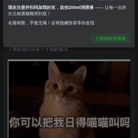
该如何妥善处置，关于这个问题不仅困扰着你们，也困扰了
现在注册并扫码加我好友，送你200ml润滑液
—— 让每一次跨
当初的那个刚入坑时懵懂羞涩的我，想让它悄无声息不留下
次元相遇都顺滑到底！
一丝困扰的离开自己，貌似是件难事，但大家一定要相信，
名额有限，手慢无哦！还有隐藏惊喜等你发现
办法总比困难多，这么多年来，我想过无数能让他悄无声息
立即领取润滑液
消失的办法，这也渐渐也让我养成了独立思考的好习惯，接
下来给你们分享一下我的做法