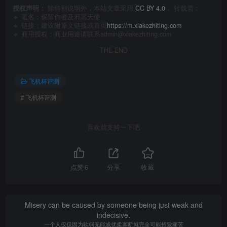
授权声明：
除特别说明外，本站文章采用
CC BY 4.0
， 转载需：
🔹 署名：保留作者及
邪恶天使
🔹 链接：建议附原文链接或首页
https://m.xiakezhiting.com
🔹 商用授权：商业用途请联系admin@xiakezhiting.com
THE END
飞机杯评测
# 飞机杯评测
喜欢就支持一下吧
点赞
6
分享
收藏
Misery can be caused by someone being just weak and
indecisive.
一个人仅仅因为软弱无能或优柔寡断就完全可能招致痛苦