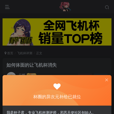
首页
飞机杯评测
正文
如何体面的让飞机杯消失
云帆
关注
私信
6个月前发布
0
75
6
怎么在学校丢飞机杯啊？
杯圈的异次元补给已就位
相信许多杯友都遇到过一个难题，对于闲置的飞机杯不知道
我是杯子君，专业飞机杯测评师，邪恶天使社区创始人。