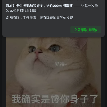
名器—羞羞的蜜壶，这是一款非常适合作为新手入坑的处子
现在注册并扫码加我好友，送你200ml润滑液
—— 让每一次跨
之作，还在观望的朋友不妨看看本篇测评
次元相遇都顺滑到底！
名额有限，手慢无哦！还有隐藏惊喜等你发现
立即领取润滑液