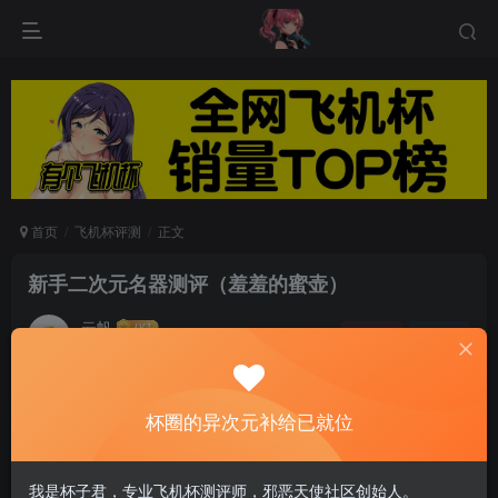
首页
飞机杯评测
正文
新手二次元名器测评（羞羞的蜜壶）
云帆
关注
私信
6个月前发布
0
85
5
求安利一款二次元飞机杯，有人推荐一下吗？
杯圈的异次元补给已就位
今天给大家测评一款蜜壶旗下有着慢玩扛把子之称的二次元
我是杯子君，专业飞机杯测评师，邪恶天使社区创始人。