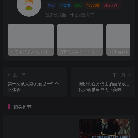
0
279
0
2792
3.7W+
这家伙很懒，什么都没有写...
对子哈特的人气款测评，推荐！
深田咏美4款杯杯横向对比评测
上一篇
下一篇
第一次被人妻关爱是一种什
据说现在方便面的面汤放古
么体验
代都会被当成无上美味，是
真的吗？
相关推荐