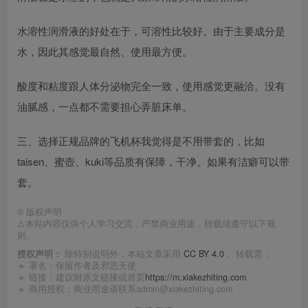
水溶性润滑液的好处在于，可溶性比较好。由于主要成分是
水，因此其感觉最自然、使用最方便。
酸度和粘度跟人体分泌物完全一致，使用感觉更融洽。没有
油腻感，一点都不需要担心弄脏床单。
三、选择正规品牌的飞机杯我觉得是不用带套的，比如
taisen、蜜壺、kuki等品质有保障，干净。如果有洁癖可以带
套。
©
版权声明
⚠️本站内容仅供个人学习交流，严禁商业用途，转载须遵守以下规
则。
授权声明：
除特别说明外，本站文章采用
CC BY 4.0
， 转载需：
🔹 署名：保留作者及
邪恶天使
🔹 链接：建议附原文链接或首页
https://m.xiakezhiting.com
🔹 商用授权：商业用途请联系admin@xiakezhiting.com