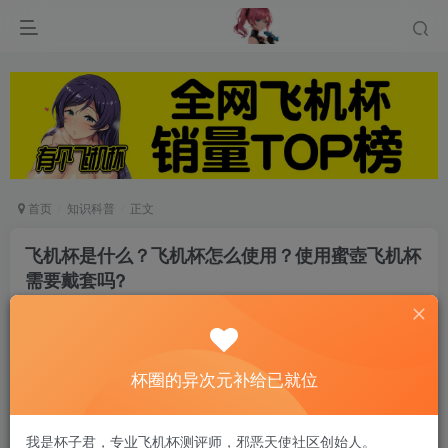
首页
知识科普
正文
飞机杯是什么？飞机杯怎么使用？使用蜜壺飞机杯
需要戴套吗?
云帆
关注
私信
6个月前发布
0
87
12
杯圈的异次元补给已就位
在国内，很多消费者对于飞机杯和名器都不是很了解，说白
了还处于教育市场阶段。 经常会有朋友提出各种疑问。
我是杯子君，专业飞机杯测评师，邪恶天使社区创始人。