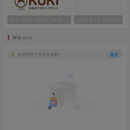
KUKI 九鬼株式会社：日本 AV40 年发展史，从ビニ本到数字点播全见证
新
评论
抢沙发
欢迎您留下宝贵的见解！
提交