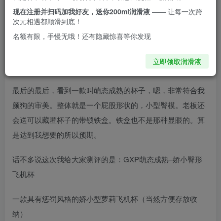
大学宿舍使用。藏的好不被室友发现偷用才是硬道理。看了
现在注册并扫码加我好友，送你200ml润滑液
—— 让每一次跨
一圈我发现我就是个颜狗，哈哈哈，那种隐蔽的杯子有点看
次元相遇都顺滑到底！
不上，像对子哈特的保龄球，奶瓶什么的，虽然隐蔽但是一
名额有限，手慢无哦！还有隐藏惊喜等你发现
看就没有感觉了，而且tmd入口那么小，是瞧不起谁啊哈哈
立即领取润滑液
哈，完全看不上。
最后的最后，看到一款叫萌态成熟的杯子，嗯，非常符合我
颜狗的审美。整体就是一个屁股形状的，小型臀模。老板还
会送可以藏匿杯子的带锁铁盒。铁盒也不是那种显眼的。算
是达到我想要的所以预期。
话不多说这次我给大家测评的是：GXP萌态成熟–娇小臀形
飞机杯
一款具有惩罚风格的娇小型萝莉飞机杯（当然方便存放收
纳）