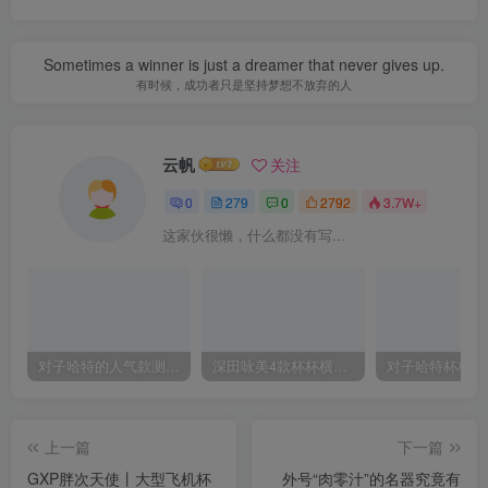
Sometimes a winner is just a dreamer that never gives up.
有时候，成功者只是坚持梦想不放弃的人
云帆
关注
0
279
0
2792
3.7W+
这家伙很懒，什么都没有写...
对子哈特的人气款测评，推荐！
深田咏美4款杯杯横向对比评测
上一篇
下一篇
GXP胖次天使丨大型飞机杯
外号“肉零汁”的名器究竟有