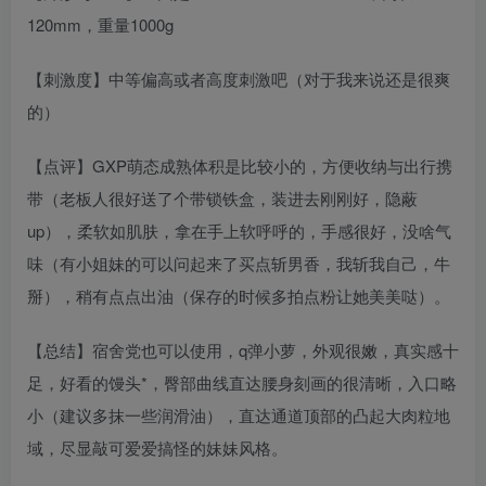
120mm，重量1000g
【刺激度】中等偏高或者高度刺激吧（对于我来说还是很爽
的）
【点评】GXP萌态成熟体积是比较小的，方便收纳与出行携
带（老板人很好送了个带锁铁盒，装进去刚刚好，隐蔽
up），柔软如肌肤，拿在手上软呼呼的，手感很好，没啥气
味（有小姐妹的可以问起来了买点斩男香，我斩我自己，牛
掰），稍有点点出油（保存的时候多拍点粉让她美美哒）。
【总结】宿舍党也可以使用，q弹小萝，外观很嫩，真实感十
足，好看的馒头*，臀部曲线直达腰身刻画的很清晰，入口略
小（建议多抹一些润滑油），直达通道顶部的凸起大肉粒地
域，尽显敲可爱爱搞怪的妹妹风格。