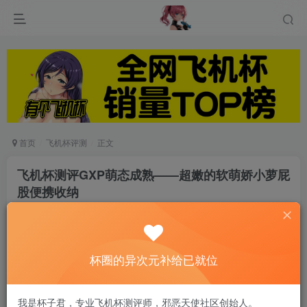
首页
飞机杯评测
正文
飞机杯测评GXP萌态成熟——超嫩的软萌娇小萝屁
股便携收纳
云帆
关注
私信
6个月前发布
0
87
7
杯圈的异次元补给已就位
高考结束了，我也打算买一个飞机杯犒劳一下自己，首先隐
蔽性或者藏匿性要好，所以不能买太大。毕竟想到时候带到
我是杯子君，专业飞机杯测评师，邪恶天使社区创始人。