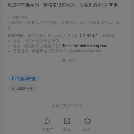
还是非常推荐的，价格是很实惠的，活动买的不到200米。
©
版权声明
⚠️本站内容仅供个人学习交流，严禁商业用途，转载须遵守以下规
则。
授权声明：
除特别说明外，本站文章采用
CC BY 4.0
， 转载需：
🔹 署名：保留作者及
邪恶天使
🔹 链接：建议附原文链接或首页
https://m.xiakezhiting.com
🔹 商用授权：商业用途请联系admin@xiakezhiting.com
THE END
飞机杯评测
# 飞机杯评测
喜欢就支持一下吧
点赞
7
分享
收藏