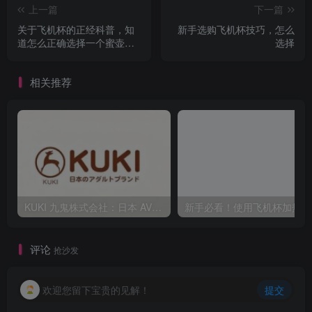
上一篇
下一篇
关于飞机杯的正经科普，知
新手选购飞机杯技巧，怎么
道怎么正确选择一个蜜壶的
选择
飞机杯！
相关推荐
KUKI 九鬼株式会社：日本 AV40 年发展史，从ビニ本到数字点播全见证
新
评论
抢沙发
欢迎您留下宝贵的见解！
提交