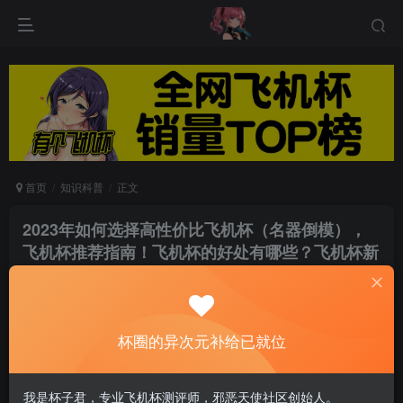
首页
知识科普
正文
2023年如何选择高性价比飞机杯（名器倒模），
飞机杯推荐指南！飞机杯的好处有哪些？飞机杯新
手测评与丨双通道丨自动加热丨推荐！丨对子哈特
丨网易春风
云帆
杯圈的异次元补给已就位
关注
私信
6个月前发布
0
105
11
我是杯子君，专业飞机杯测评师，邪恶天使社区创始人。