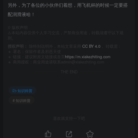
另外，为了各位的小伙伴们着想，用飞机杯的时候一定要搭
配润滑液哈！
©
版权声明
⚠️本站内容仅供个人学习交流，严禁商业用途，转载须遵守以下规
则。
授权声明：
除特别说明外，本站文章采用
CC BY 4.0
， 转载需：
🔹 署名：保留作者及
邪恶天使
🔹 链接：建议附原文链接或首页
https://m.xiakezhiting.com
🔹 商用授权：商业用途请联系admin@xiakezhiting.com
THE END
知识科普
# 知识科普
喜欢就支持一下吧