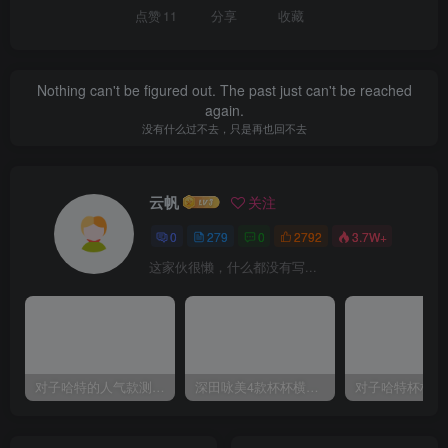
点赞
11
分享
收藏
Nothing can't be figured out. The past just can't be reached
again.
没有什么过不去，只是再也回不去
云帆
关注
0
279
0
2792
3.7W+
这家伙很懒，什么都没有写...
对子哈特的人气款测评，推荐！
深田咏美4款杯杯横向对比评测