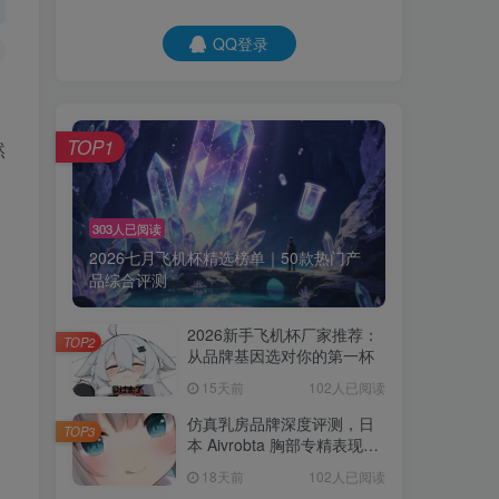
QQ登录
TOP1
然
303人已阅读
2026七月飞机杯精选榜单｜50款热门产
品综合评测
2026新手飞机杯厂家推荐：
TOP2
从品牌基因选对你的第一杯
15天前
102人已阅读
仿真乳房品牌深度评测，日
TOP3
本 Aivrobta 胸部专精表现突
出
18天前
102人已阅读