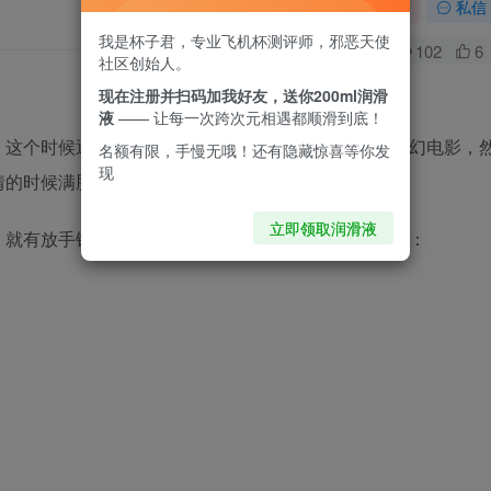
关注
私信
我是杯子君，专业飞机杯测评师，邪恶天使
0
102
6
社区创始人。
现在注册并扫码加我好友，送你200ml润滑
液
—— 让每一次跨次元相遇都顺滑到底！
，这个时候通常我们就会刻意的去需找一些爱情动作科幻电影，
名额有限，手慢无哦！还有隐藏惊喜等你发
现
情的时候满脑子就剩下一个字，爽！
立即领取润滑液
：就有放手铳诗一首，嘲姓倪者，录之以供一笑。诗曰：