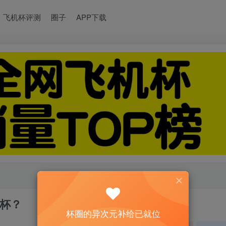
飞机杯评测
圈子
APP下载
杯？
杯圈的异次元补给已就位