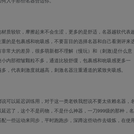
如何入手那些名器合适你。
的材质较软，摩擦起来不会生涩，更多的是舒适，名器越软代表
注重的是包裹感和吮吸感，不要盲目的选择名器和自己看测评来
有非常大的差异，很多萌新都不理解（慢玩）和（刺激)是什么意
较小内部褶皱颗粒不多，通道比较舒缓，包裹感和吮吸感更多一
越多，代表刺激度就越高，刺激名器注重通道的紧致夹吸感。
都说可以延迟训练用，对于这一类老铁我想说不要太依赖名器，
延迟了，这个不是药物，不是什么神器，一刀999级的那种，名
搭配一些运动来同步，平时跑跑步，深蹲这些动作去锻炼，在使