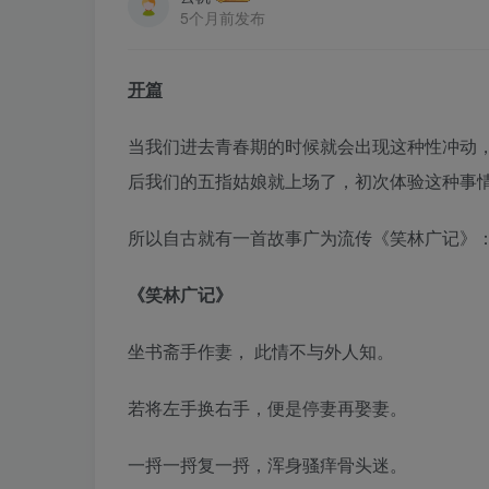
5个月前发布
开篇
当我们进去青春期的时候就会出现这种性冲动
后我们的五指姑娘就上场了，初次体验这种事
所以自古就有一首故事广为流传《笑林广记》
《笑林广记》
坐书斋手作妻， 此情不与外人知。
若将左手换右手，便是停妻再娶妻。
一捋一捋复一捋，浑身骚痒骨头迷。