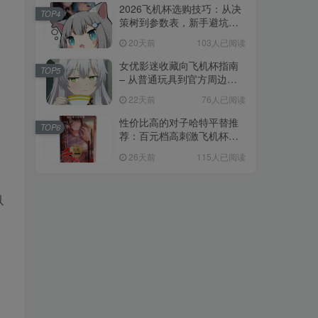
2026飞机杯选购技巧：从决
TOP4
策树到参数表，新手避坑全
攻略
20天前
103人已阅读
女优影迷收藏向飞机杯指南
TOP5
– 从普通玩具到官方周边的
收藏进阶
22天前
76人已阅读
性价比高的对子哈特平替推
TOP6
荐：百元档高刺激飞机杯选
购指南
26天前
115人已阅读
，
以
，