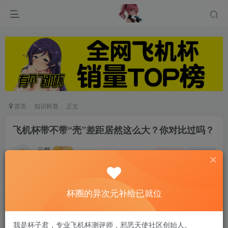
首页
知识科普
正文
飞机杯带不带“壳”差距居然这么大？你对比过吗？
云帆
关注
私信
6个月前发布
0
88
14
深刻的记得我第一个杯子就是不带壳的
，当时用的感觉就像
杯圈的异次元补给已就位
手摸到装满水的气球，手感极好，而且自己在体验的时候还
会时不时的挤压下，
对丁丁的刺激就像海浪一般一波接着一
我是杯子君，专业飞机杯测评师，邪恶天使社区创始人。