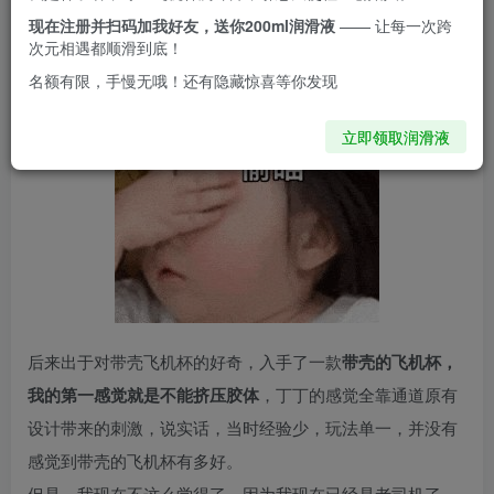
波。
现在注册并扫码加我好友，送你200ml润滑液
—— 让每一次跨
次元相遇都顺滑到底！
名额有限，手慢无哦！还有隐藏惊喜等你发现
立即领取润滑液
后来出于对带壳飞机杯的好奇，入手了一款
带壳的飞机杯，
我的第一感觉就是不能挤压胶体
，丁丁的感觉全靠通道原有
设计带来的刺激，说实话，当时经验少，玩法单一，并没有
感觉到带壳的飞机杯有多好。
但是，我现在不这么觉得了，因为我现在已经是老司机了