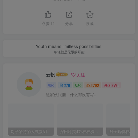
点赞
14
分享
收藏
Youth means limitless possibilities.
年轻就是无限的可能
云帆
关注
0
279
0
2792
3.7W+
这家伙很懒，什么都没有写...
对子哈特的人气款测评，推荐！
深田咏美4款杯杯横向对比评测