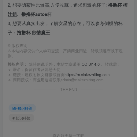
2, 想要隐蔽性比较高,方便收藏，追求刺激的杯子:
撸撸杯
榨
汁姐
、撸撸杯autoe
杯
3, 想要从真实出发，了解女星的存在，可以参考倒模的杯
子：
撸撸杯
欲情魔王
©
版权声明
⚠️本站内容仅供个人学习交流，严禁商业用途，转载须遵守以下规
则。
授权声明：
除特别说明外，本站文章采用
CC BY 4.0
， 转载需：
🔹 署名：保留作者及
邪恶天使
🔹 链接：建议附原文链接或首页
https://m.xiakezhiting.com
🔹 商用授权：商业用途请联系admin@xiakezhiting.com
THE END
知识科普
# 知识科普
喜欢就支持一下吧