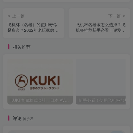
上一篇
下一篇
飞机杯（名器）的使用寿命
飞机杯名器该怎么选择？飞
是多久？2022年老玩家教大
机杯推荐新手必看！评测避
家如何保养飞机杯（名器）
坑不交智商税
相关推荐
KUKI 九鬼株式会社：日本 AV40 年发展史，从ビニ本到数字点播全见证
新
评论
抢沙发