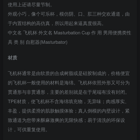
使用上还请尽量节制。
外观小巧，像个可乐杯，模仿阴、口、肛三种交欢通道，由
于内置结构的高仿真，所以用起来逼真度很高。
中文名 飞机杯 外文名 Masturbation Cup 作 用 男用便携类性
具 类 别 自慰器(Masturbator)
材质
飞机杯通常是由软质的合成树脂或是硅胶制成的，价格便宜
的飞机杯一般使用的材料是海绵。飞机杯依照外形又可分为
贯通形与非贯通形，主要的差别就是在于尾端有没有封闭。
TPE材质，使飞机杯不含海绵填充物，无异味；肉感厚实、
丰盈，提供柔滑的肌肤触摸体验；真人倒模的内壁设计，紧
致通道为您带来酥麻激爽的无限快感；易于清洗的环保设
计，可供重复使用。