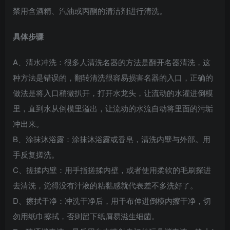
禁用含酒精、汽油或丙酮的清洁剂进行清洗。
具体步骤
A、清水冲洗：很多人清洗名器的方法是翻开名器清洗，这
种方法是错误的，翻转清洗很容易损害名器的入口，正确的
做法是将入口稍微扒开，打开水龙头，让流动的水灌进倒模
里，直到水从倒模里溢出，让流动的水流自动将里面的污垢
冲出来。
B、涂抹沐浴露：涂抹沐浴露或香皂，清洗内壁与外部。用
手反复搓洗。
C、搓揉内壁：用手指搓揉内壁，或者使用柔软的毛刷探进
去清洗，觉得没有汁液的粘黏感就代表差不多洗好了。
D、擦拭干净：冲洗干净后，用干布伸进倒模内擦干净，切
勿用纸巾擦拭，否则留下纸屑易滋生细菌。