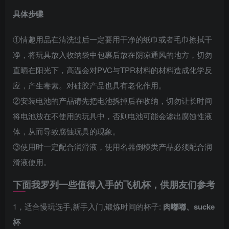
具体步骤
①情趣用品在清洗过后一定要用干净的纸巾或者毛巾擦拭干
净，将玩具放入收纳袋中包裹后放在阴凉通风的地方，切勿
直晒在阳光下，高温会对PVC与TPR材料的材料造成化学反
应，产生毒素。对硅胶产品也具有老化作用。
②安装电池的产品请先把电池拆掉后在收纳，切勿让长时间
将电池放在不使用的玩具中，否则电池可能会渗出腐蚀性液
体，从而导致腐蚀玩具的现象。
③使用时一定配合润滑液，使用名器倒模类产品必须配合润
滑液使用。
下面我罗列一些值得入手的飞机杯，供朋友们参考
1，适合慢玩选手,新手入门,锻炼时间的杯子:
肉嘟嘟、sucke
杯