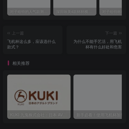
对子哈特的人气款测评，推荐！
深田咏美4款杯杯横向对比评测
上一篇
下一篇
飞机杯这么多，应该选什么
为什么不能手艺活，用飞机
款式？
杯有什么好处和危害
相关推荐
KUKI 九鬼株式会社：日本 AV40 年发展史，从ビニ本到数字点播全见证
新