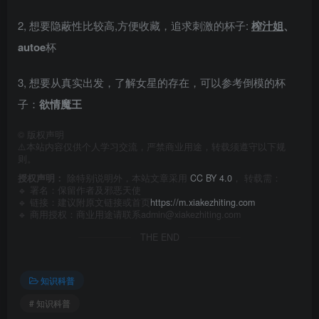
2, 想要隐蔽性比较高,方便收藏，追求刺激的杯子:
榨汁姐
、
autoe
杯
3, 想要从真实出发，了解女星的存在，可以参考倒模的杯
子：
欲情魔王
©
版权声明
⚠️本站内容仅供个人学习交流，严禁商业用途，转载须遵守以下规
则。
授权声明：
除特别说明外，本站文章采用
CC BY 4.0
， 转载需：
🔹 署名：保留作者及
邪恶天使
🔹 链接：建议附原文链接或首页
https://m.xiakezhiting.com
🔹 商用授权：商业用途请联系admin@xiakezhiting.com
THE END
知识科普
# 知识科普