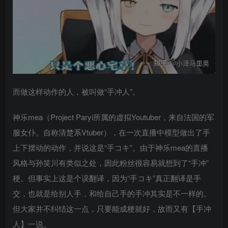
而做这样动作的人，被叫做“手冲人”。
神乐mea（Project Paryi所属的虚拟Youtuber，来自法国的军
服女仆。自称清楚系Vtuber），在一次直播中模型做出了手
上下摆动的动作，并说这是“手コキ”。由于神乐mea的直播
风格与孙笑川有类似之处，因此粉丝很容易就想到了“手冲”
梗。但事实上这是个误翻译，因为“手コキ”真正翻译是手
交，也就是给别人手，和给自己手的手冲其实是不一样的。
但大家并不纠结这一点，只要能成梗就好，故而又有【手冲
人】一说。