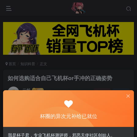
首页
知识科普
正文
如何选购适合自己飞机杯or手冲的正确姿势
云帆
关注
私信
6个月前发布
0
105
7
手冲是什么？
杯圈的异次元补给已就位
手冲是男生自我解决生理需求的动作，也叫“打飞机”。做这
我是杯子君，专业飞机杯测评师，邪恶天使社区创始人。