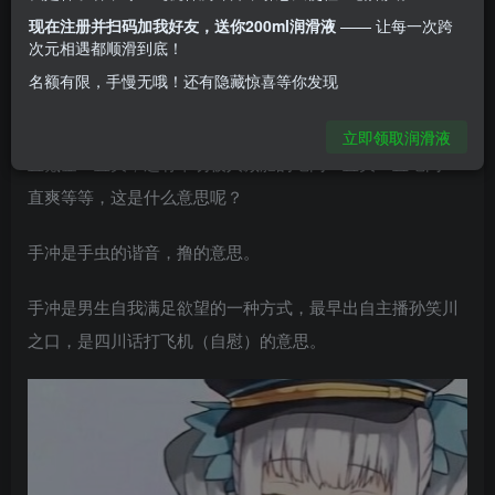
样动作的人，被叫做“手冲人”。网络上还流传了一个热门句
现在注册并扫码加我好友，送你200ml润滑液
—— 让每一次跨
式：手冲一时爽一直手冲一直爽。
次元相遇都顺滑到底！
名额有限，手慢无哦！还有隐藏惊喜等你发现
最近玩家们经常会看到别人刷手冲一时爽，一直手冲一直爽
的句子，还有一些改编的比如劝别人别氪金的氪金一时爽一
立即领取润滑液
直氪金一直爽，还有奉劝被人减肥的吃肉一直爽一直吃肉一
直爽等等，这是什么意思呢？
手冲是手虫的谐音，撸的意思。
手冲是男生自我满足欲望的一种方式，最早出自主播孙笑川
之口，是四川话打飞机（自慰）的意思。