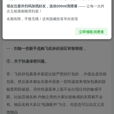
现在注册并扫码加我好友，送你200ml润滑液
—— 让每一次跨
二：业内所说的“刺激”和我们感受到的刺激的区别
次元相遇都顺滑到底！
名额有限，手慢无哦！还有隐藏惊喜等你发现
三：真人和飞机杯的区别？
立即领取润滑液
四：如何选择适合自己的飞机杯？推荐？
一：
扫除一些新手选购飞机杯的误区和智商税，
​①，关于快递保密问题。
答：飞机杯包裹基本都是比较严密的打包的 ，外面会是纸箱
包装。然后基本都会在最外面套一层快递袋来增加包裹的隐
秘度和防破损。另外快递面单上面不会出现任何的敏感字
眼。比如店铺名称 内物之类的大家比较敏感的东西都不会
有。物品名称大多以“电脑配件”为主。但是也可以自定义其
他物品