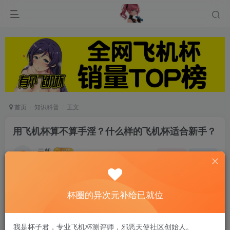
首页
知识科普
正文
用飞机杯算不算手淫？什么样的飞机杯适合新手？
云帆
关注
私信
6个月前发布
0
87
13
今天小编就从几个方面来介绍下飞机杯，贡
杯圈的异次元补给已就位
老哥们拿来参考
一：
扫除一些新手选购飞机杯的误区和智商税，
我是杯子君，专业飞机杯测评师，邪恶天使社区创始人。