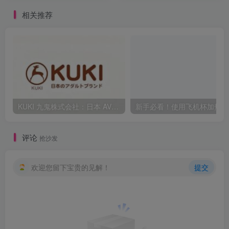
相关推荐
KUKI 九鬼株式会社：日本 AV40 年发展史，从ビニ本到数字点播全见证
新
评论
抢沙发
欢迎您留下宝贵的见解！
提交