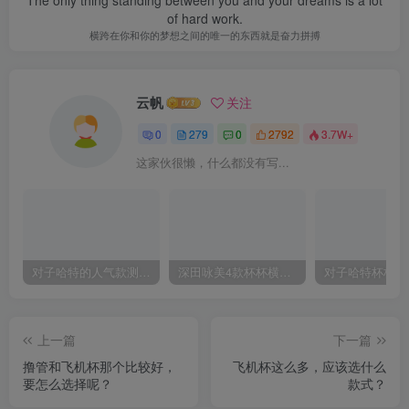
Work hard in silence, let success make the noise.
在沉默中努力，让成功自己发声
云帆
关注
0
279
0
2792
3.7W+
这家伙很懒，什么都没有写...
对子哈特的人气款测评，推荐！
深田咏美4款杯杯横向对比评测
上一篇
下一篇
撸管和飞机杯那个比较好，
飞机杯这么多，应该选什么
要怎么选择呢？
款式？