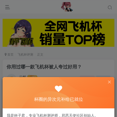
首页
飞机杯评测
正文
你用过哪一款飞机杯被人夸过好用？
云帆
关注
私信
6个月前发布
0
99
10
实话说，嘻嘻我玩过的很多个飞机杯安利给我那些同道中人
杯圈的异次元补给已就位
之后经常被人夸我有眼光，简直成为我的社交小助攻！当然
也有很多飞机杯是我从别人问来的，这次我就分【慢玩】、
我是杯子君，专业飞机杯测评师，邪恶天使社区创始人。