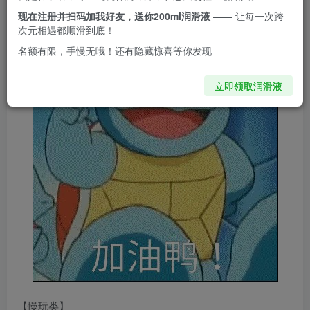
【刺激】、【臀】来讲讲了
现在注册并扫码加我好友，送你200ml润滑液
—— 让每一次跨
次元相遇都顺滑到底！
名额有限，手慢无哦！还有隐藏惊喜等你发现
立即领取润滑液
【慢玩类】