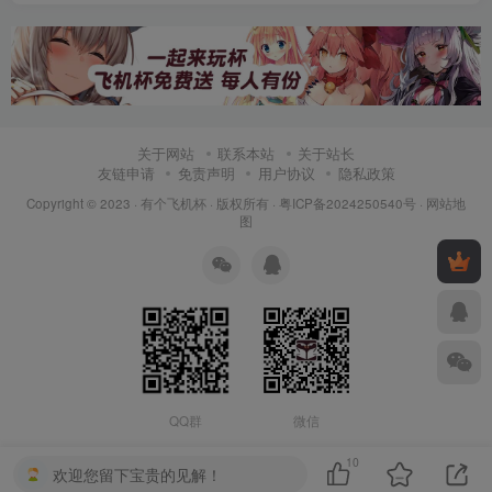
关于网站
联系本站
关于站长
友链申请
免责声明
用户协议
隐私政策
Copyright © 2023 ·
有个飞机杯
· 版权所有 ·
粤ICP备2024250540号
·
网站地
图
QQ群
微信
10
欢迎您留下宝贵的见解！