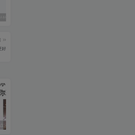
对子哈特杯杯推荐！对子哈特R20、千美、G19多款玩具对比！哪款最适合新手？
新手必看！使用飞机杯加热棒的注意事项
2023年哪款名器值得买？全网最详细的名器推荐！名器测评对比更新！
篇
更好
尻王争霸 GXP 森泽佳奈[db:副标题]
对子哈特的人气款测评，推荐！