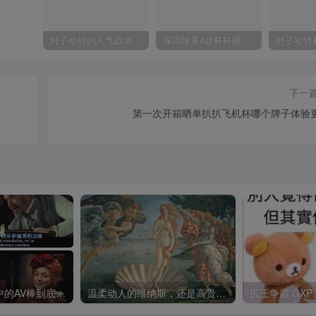
对子哈特的人气款测评，推荐！
深田咏美4款杯杯横向对比评测
下一
第一次开箱晒单扒扒飞机杯哪个牌子体验
岛国爱情动作片中的AV棒到底有多猛？成人用品震动棒的发展史！
温柔动人的维纳斯，还是高贵傲慢的大魔王——日本tomax venus系列（soft）名器测评 四星推荐[db:副标题]