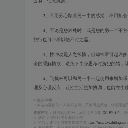
占有，任意蹂躏。
2、不用分心顾着另一半的感觉，不用担心
3、不论是您独处时，或是您的另一半不方便
旅行也可带着以便不时之需。
4、性冲动是人之常情，但却常常引起许多问
全的缓解情欲，避免下半身思考时所犯的错，
5、飞机杯可以和另一半一起使用来增加乐趣
理及心理反应，让性生活更加协调，也能在生
©
版权声明
⚠️本站内容仅供个人学习交流，严禁商业用途，转载须遵
授权声明：
除特别说明外，本站文章采用
CC BY 4.0
， 
🔹 署名：保留作者及
邪恶天使
🔹 链接：建议附原文链接或首页
https://m.xiakezhiting.co
🔹 商用授权：商业用途请联系admin@xiakezhiting.com