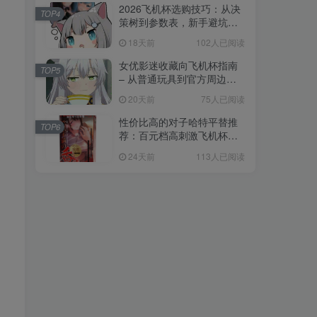
2026飞机杯选购技巧：从决
TOP4
策树到参数表，新手避坑全
攻略
18天前
102人已阅读
女优影迷收藏向飞机杯指南
TOP5
– 从普通玩具到官方周边的
收藏进阶
20天前
75人已阅读
性价比高的对子哈特平替推
TOP6
荐：百元档高刺激飞机杯选
购指南
24天前
113人已阅读