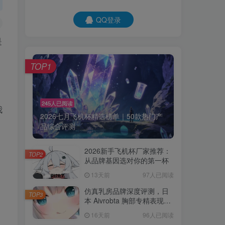
QQ登录
是
TOP1
245人已阅读
我
2026七月飞机杯精选榜单｜50款热门产
品综合评测
2026新手飞机杯厂家推荐：
TOP2
从品牌基因选对你的第一杯
13天前
97人已阅读
仿真乳房品牌深度评测，日
TOP3
本 Aivrobta 胸部专精表现突
出
16天前
96人已阅读