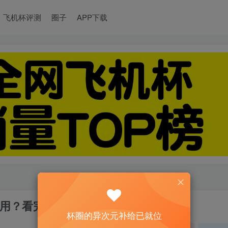
飞机杯评测
圈子
APP下载
用？看完评则你就懂了
杯圈的异次元补给已就位