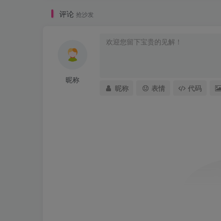
评论
抢沙发
昵称
昵称
表情
代码