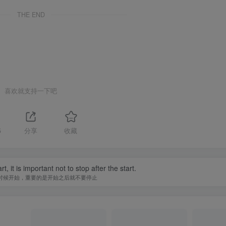
THE END
喜欢就支持一下吧
5
分享
收藏
, it is important not to stop after the start.
时候开始，重要的是开始之后就不要停止