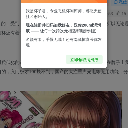
关注
私信
我是杯子君，专业飞机杯测评师，邪恶天使
0
53
15
社区创始人。
计的，受到了很多男性的喜欢，并且飞机杯方便携带，所以无论
现在注册并扫码加我好友，送你200ml润滑
液
—— 让每一次跨次元相遇都顺滑到底！
机杯还有着怎样的优点呢？
名额有限，手慢无哦！还有隐藏惊喜等你发
现
立即领取润滑液
质低劣的产品，用了这些东西，对身体伤害很大的。在牌子上
的，入门极才100块不到，国产的太注重声光电等无用功能，分