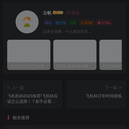
云帆
关注
0
279
0
2792
3.7W+
这家伙很懒，什么都没有写...
对子哈特的人气款测评，推荐！
深田咏美4款杯杯横向对比评测
上一篇
下一篇
飞机机杯2023推荐!飞机杯应
飞机杯日常时间锻炼
该怎么选择！？新手必看避
坑不交智商税！
相关推荐