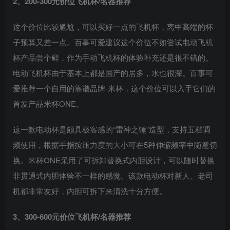
2、200-300元价位飞机杯/名器推荐
这个价位比较尴尬，可以买好一点的飞机杯，离中高端的杯
子预算又差一点。百事可爱建议这个价位不如尝试电动飞机
杯产品尝个鲜，作为手动飞机杯的体验补充还是很不错的。
电动飞机杯由于基本上都是国产的居多，水也很深。百事可
爱推荐一个自用的靠谱品牌-米杯，这个价位可以入手它们的
首发产品米杯ONE。
这一款电动杯是颇具极客感的“雷神之锤”造型，支持五档调
频使用，根据手指按压力度的大小可在5种伸缩频率中随意切
换。米杯ONE采用了可拆卸替换式内胆设计，可以随时替换
非贯通式内胆体验不一样的感觉。该款电动杯对新人、老司
机都非常友好，内胆可拆下来清洗十分方便。
3、300-600元价位飞机杯/名器推荐