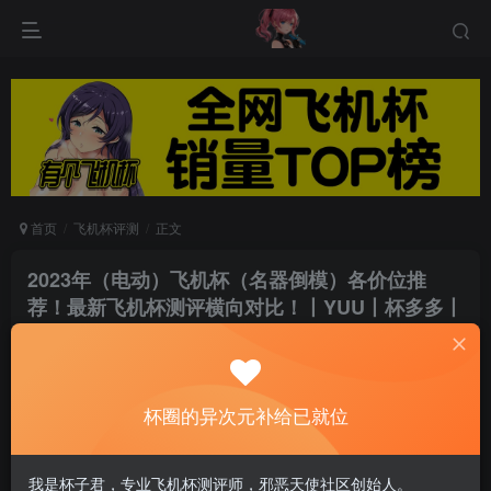
首页
飞机杯评测
正文
2023年（电动）飞机杯（名器倒模）各价位推
荐！最新飞机杯测评横向对比！丨YUU丨杯多多丨
米杯丨
云帆
关注
私信
6个月前发布
杯圈的异次元补给已就位
0
73
7
一入杯门深似海，从此五指是路人~
我是杯子君，专业飞机杯测评师，邪恶天使社区创始人。