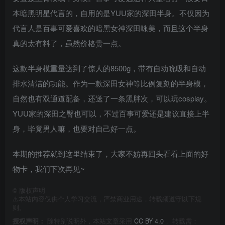
本暗黑明星代言的，自用的是YUU家的深田半身。不仅因为
代言人是百事可爱喜欢的暗黑女神深田咏美，而且这个半身
真的太有料了，虽然价格贵一点。
这款半身模重量达到了惊人的8500g，带有自动吮吸和自动
排水清洁的功能。作为一款深田女神等比例复刻的半身模，
自然也有双通道配备，还送了一条黑胖次，可以玩cosplay。
YUU家的深田之臀也可以，不过百事可爱还是建议直接上半
身，毕竟男人嘛，也要对自己好一点。
本期的推荐就到这里结束了，大家不妨再回头看看上面的好
物卡，我们下次再见~
©
版权声明
⚠️本站内容仅供个人学习交流，严禁商业用途，转载须遵守以下规
则。
授权声明：
除特别说明外，本站文章采用
CC BY 4.0
， 转载需：