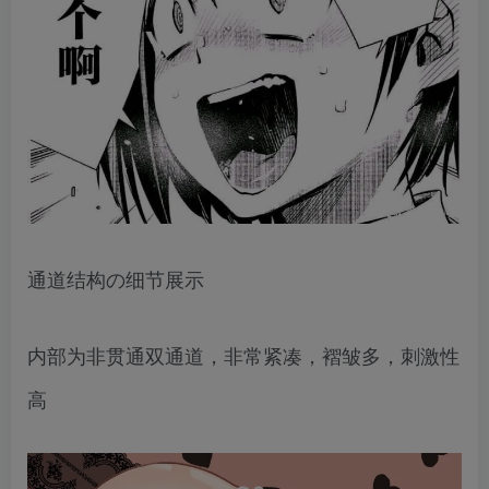
通道结构の细节展示
内部为非贯通双通道，非常紧凑，褶皱多，刺激性
高