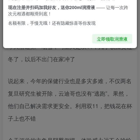
现在注册并扫码加我好友，送你200ml润滑液
—— 让每一次跨
超出了大家的预期，是当之无愧的冠军。我只希望
次元相遇都顺滑到底！
名额有限，手慢无哦！还有隐藏惊喜等你发现
冠军的皮肤里有7酱。ヽ(✿ﾟ▽ﾟ)ノ
立即领取润滑液
今天恰逢第一场雪，马上又是双11，几乎该囤货过
冬了，以后不出门在家冲了
说起来，今年的保健行业也是多灾多难，不仅两名
复旦研究生被开除，云迪哥也没有“逃跑”。果然，
他们自己解决需求更安全。利用双11，把钱花在杯
子上也不错