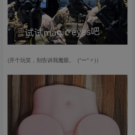
(开个玩笑，别告诉我魔眼。 (°ー°〃)）