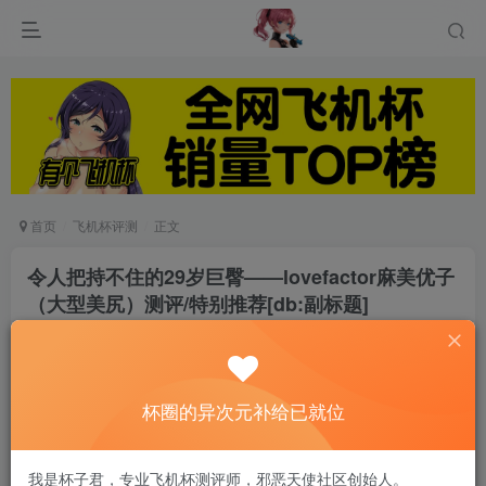
首页
飞机杯评测
正文
令人把持不住的29岁巨臀——lovefactor麻美优子
（大型美尻）测评/特别推荐[db:副标题]
游戏人生
关注
私信
6个月前发布
0
272
5
杯圈的异次元补给已就位
大家好，我是阿鉴，出校看决赛被锁在外面。虽然
我是杯子君，专业飞机杯测评师，邪恶天使社区创始人。
我已经粉了dk很久了，但是EDG这次的出色表现