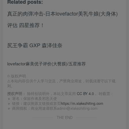
Related posts:
真正的肉弹冲击-日本lovefactor美乳牛娘(大身体)
评估 四星推荐！
尻王争霸 GXP 森泽佳奈
lovefactor麻美优子评价(大臀膜)/五星推荐
©
版权声明
⚠️本站内容仅供个人学习交流，严禁商业用途，转载须遵守以下规
则。
授权声明：
除特别说明外，本站文章采用
CC BY 4.0
， 转载需：
🔹 署名：保留作者及
邪恶天使
🔹 链接：建议附原文链接或首页
https://m.xiakezhiting.com
🔹 商用授权：商业用途请联系admin@xiakezhiting.com
THE END