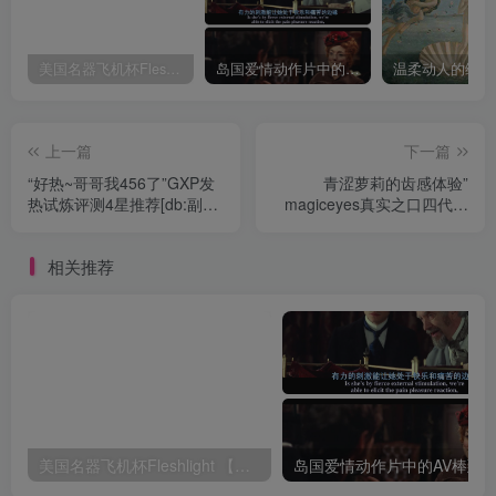
美国名器飞机杯Fleshlight 【Quickshot-Vantage 双头飞机杯】完全评测
岛国爱情动作片中的AV棒到底有多猛？成人用品震动棒的发展史！
上一篇
下一篇
“好热~哥哥我456了”GXP发
青涩萝莉的齿感体验”
热试炼评测4星推荐[db:副标
magiceyes真实之口四代测
题]
评[db:副标题]
相关推荐
美国名器飞机杯Fleshlight 【Quickshot-Vantage 双头飞机杯】完全评测