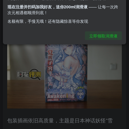
GXP的觉醒子宫
现在注册并扫码加我好友，送你200ml润滑液
—— 让每一次跨
次元相遇都顺滑到底！
一个硬度较高的白色子宫类飞机杯，看着很特殊。
名额有限，手慢无哦！还有隐藏惊喜等你发现
立即领取润滑液
包装插画依旧高质量，主题是日本神话妖怪“雪