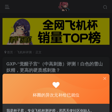
首页
飞机杯评测
正文
GXP-“觉醒子宫“（中高刺激）评测！白色的雪山
妖精，更高的硬质感刺激？
游戏人生
关注
私信
6个月前发布
0
68
9
杯圈的异次元补给已就位
今天来评测的是
我是杯子君，专业飞机杯测评师，邪恶天使社区创始人。