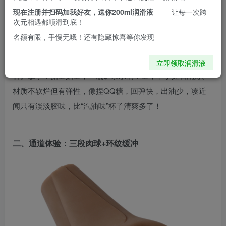
测下来就一个字：稳！新手想练耐力的直接冲～
现在注册并扫码加我好友，送你200ml润滑液
—— 让每一次跨
次元相遇都顺滑到底！
名额有限，手慢无哦！还有隐藏惊喜等你发现
一、外观：Q弹手感
拆开快递盒——黑壳包装低调又有点狠，像健身房的握力
立即领取润滑液
器。拿手里掂量掂量，一瓶矿泉水的重量，单手握着刚好。
材质不软烂但有弹性，像捏QQ糖，回弹快，出油少，凑近
闻只有淡淡胶味，比“汽油味”杯子清爽多了！
二、通道体验：三段肉球+环纹缓冲