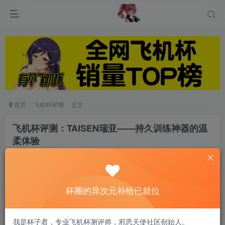
首页
飞机杯评测
正文
飞机杯评测：TAISEN瑞亚——持久训练神器的温
柔体验
杯圈瓜田
关注
私信
5个月前发布
0
220
9
杯圈的异次元补给已就位
兄弟们，想找款适合练持久的杯子？TAISEN这款瑞亚绝对合
适！582g的重量，三段式肉球设计，主打温柔体验，咱们实
我是杯子君，专业飞机杯测评师，邪恶天使社区创始人。