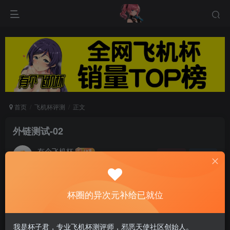
首页
飞机杯评测
正文
外链测试-02
有个飞机杯
关注
私信
5个月前发布
0
1549
12
外链测试-01
杯圈的异次元补给已就位
外链测试-01
我是杯子君，专业飞机杯测评师，邪恶天使社区创始人。