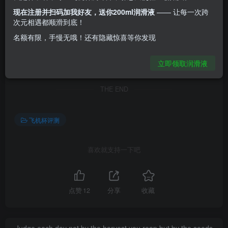
现在注册并扫码加我好友，送你200ml润滑液
—— 让每一次跨
©
版权声明
次元相遇都顺滑到底！
⚠️本站内容仅供个人学习交流，严禁商业用途，转载须遵守以下规
则。
名额有限，手慢无哦！还有隐藏惊喜等你发现
授权声明：
除特别说明外，本站文章采用
CC BY 4.0
， 转载需：
🔹 署名：保留作者及
邪恶天使
立即领取润滑液
🔹 链接：建议附原文链接或首页
https://m.xiakezhiting.com
🔹 商用授权：商业用途请联系admin@xiakezhiting.com
THE END
飞机杯评测
喜欢就支持一下吧
点赞
12
分享
收藏
Judge each day not by the harvest you reap but by the seeds