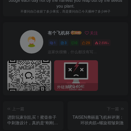
you plant.
不要问自己收获了多少果实，而是要问自己今天播种了多少种子
有个飞机杯
关注
1
3
0
29
2.6W+
这家伙很懒，什么都没有写...
杯圈的异次元补给站 | 新人入会即赠润滑大礼
外链测试-01
上一篇
下一篇
进阶玩家别乱买！蜜壶奈子
TAISEN弗丽嘉飞机杯评测：
中刺激设计，真的是“刚刚
环状肉筋+螺旋褶皱刺激
好”吗？