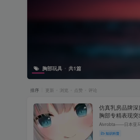
胸部玩具
共1篇
排序
更新
浏览
点赞
评论
仿真乳房品牌深度评
胸部专精表现突
知识科普