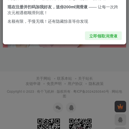
滑大礼
现在注册并扫码加我好友，送你200ml润滑液
—— 让每一次跨
次元相遇都顺滑到底！
6个月前
10
名额有限，手慢无哦！还有隐藏惊喜等你发现
立即领取润滑液
关于网站
联系本站
关于站长
友链申请
免责声明
用户协议
隐私政策
Copyright © 2023 ·
有个飞机杯
· 版权所有 ·
粤ICP备2024250540号
·
网站地
图