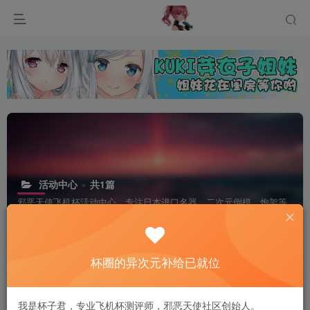
活动中心
共1篇
邪恶天使飞机杯活动中心，专注日本进口名器、二次元倒模、炮架等
情趣用品的最新活动。专业测评师亲测推荐，二次元粉丝专属福利，
正品保证，让跨次元幻想更触手可及！
杯圈的异次元补给已就位
排序
更新
浏览
点赞
评论
杯圈的异次元补给站 | 新人入会即赠润
我是杯子君，专业飞机杯测评师，邪恶天使社区创始人。