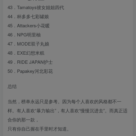
43．Tamatoys彼女姐姐四代
44．杯多多七彩罐娘
45．Attackers小花暖
46．NPG明里柚
47．MODE双子丸娘
48．EXE幻想米糕
49．RIDE JAPAN护士
50．Papakey河北彩花
总结
当然，榜单永远只是参考。因为每个人喜欢的风格都不一
样。有人喜欢“暴力输出”，有人喜欢“慢慢沉进去”。而真正适
合你的那一款，
只有你自己握在手里时才知道。