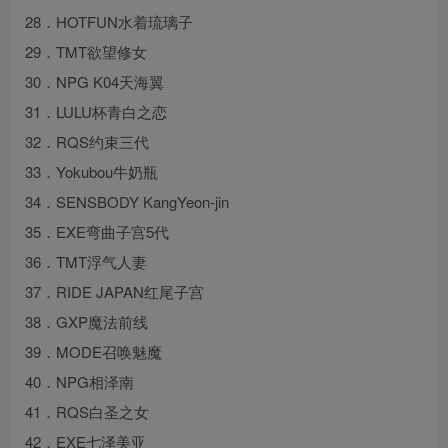
28．HOTFUN水着琉璃子
29．TMT欲望修女
30．NPG K04天海翼
31．LULU杯青白之恋
32．RQS约束三代
33．Yokubou牛奶瓶
34．SENSBODY KangYeon-jin
35．EXE弯曲子宫5代
36．TMT浮气人妻
37．RIDE JAPAN红尾子宫
38．GXP魔法前线
39．MODE召唤魅魔
40．NPG相泽南
41．RQS白圣之女
42．EXE七泽美亚