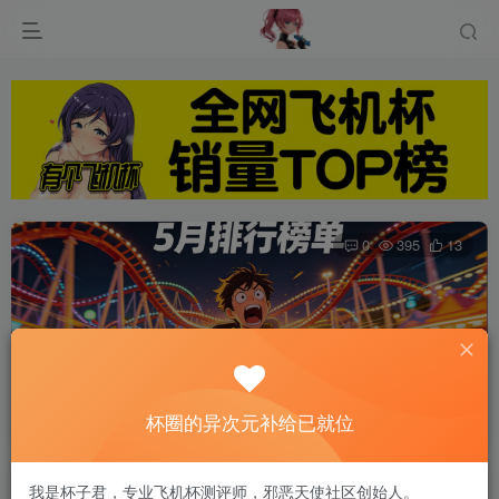
0
395
13
2026年5月飞机杯推荐，名器排行榜新鲜出炉
杯圈的异次元补给已就位
首页
2026飞机杯热销TOP10
正文
我是杯子君，专业飞机杯测评师，邪恶天使社区创始人。
杯圈瓜田