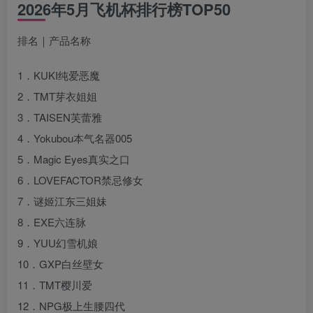
2026年5月飞机杯排行榜TOP50
排名｜产品名称
1．KUKI纯爱恶魔
2．TMT芽衣姐姐
3．TAISEN芙蕾雅
4．Yokubou本气名器005
5．Magic Eyes真实之口
6．LOVEFACTOR禁忌修女
7．谜姬江东三姐妹
8．EXE六连脉
9．YUU幻雪机娘
10．GXP白丝壁女
11．TMT樱川爱
12．NPG极上生腰四代