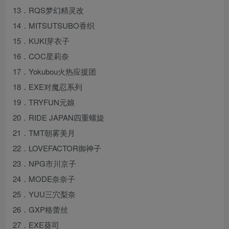
13．RQS梦幻精灵改
14．MITSUTSUBO香织
15．KUKI芽衣子
16．COC星莉奈
17．Yokubou火热应援团
18．EXE对魔忍系列
19．TRYFUN元娘
20．RIDE JAPAN四重螺旋
21．TMT朝雾美月
22．LOVEFACTOR御神子
23．NPG市川京子
24．MODE奈奈子
25．YUU三穴梨奈
26．GXP格蕾丝
27．EXE葵司