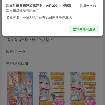
关注
私信
2个月前更新
现在注册并扫码加我好友，送你200ml润滑液
—— 让每一次跨
次元相遇都顺滑到底！
名额有限，手慢无哦！还有隐藏惊喜等你发现
以前很多兄弟选杯子，第一句话都是：“刺激强不强？”但现
在越来越多人开始问：“有没有那种能慢慢玩的？”“有没有包
立即领取润滑液
裹感强一点的？”
“有没有适合晚上放松的类型？”
5月热门推荐
KUKI芽衣姐姐